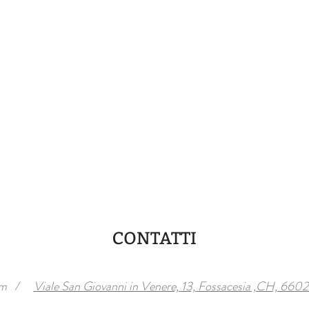
CONTATTI
om
/
Viale San Giovanni in Venere, 13, Fossacesia ,CH, 66022 