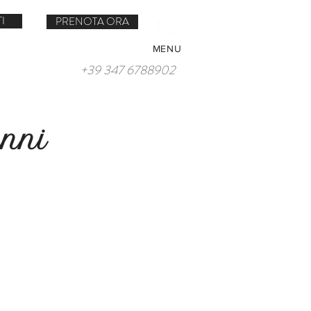
I
PRENOTA ORA
MENU
+39 347 6788902
anni