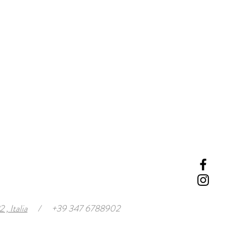
, Italia
/
+39 347 6788902